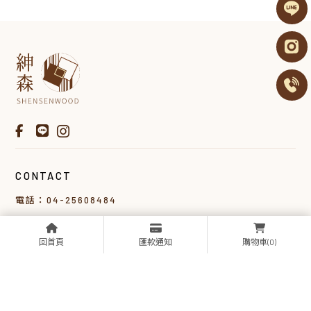
CONTACT
電話：04-25608484
LINE ID：@850vuqst
地址：台中市大雅區平和二路179-23號
回首頁
匯款通知
購物車
(0)
（採預約制，歡迎來電 04-25608484）
信箱：sswood17926@gmail.com
營業時間：週一至週五 08：30 – 17：30
週六 09：00 – 11：30